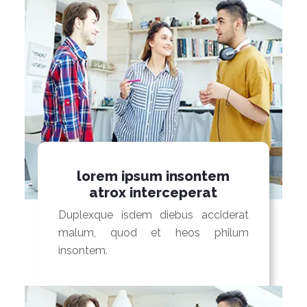
lorem ipsum insontem
atrox interceperat
Duplexque isdem diebus acciderat
malum, quod et heos philum
insontem.