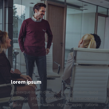
lorem ipsum
Duplexque isdem diebus acciderat malum, quod
et Theos philum insontem atrox interceperat
casus, et Sere nianus dignus exsec ratione