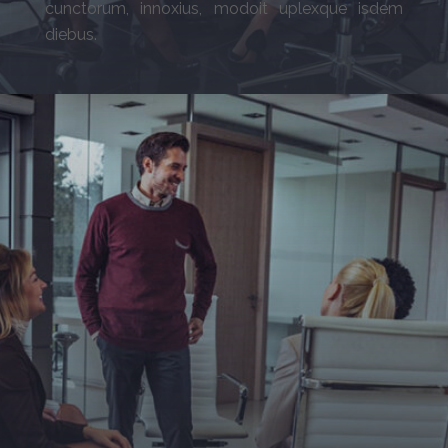
cunctorum, innoxius, modoit uplexque isdem
diebus.