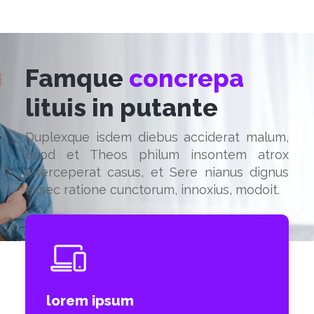
Famque
concrepa
lituis in putante
Duplexque isdem diebus acciderat malum,
quod et Theos philum insontem atrox
interceperat casus, et Sere nianus dignus
exsec ratione cunctorum, innoxius, modoit.
lorem ipsum