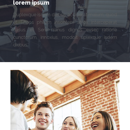
lorem ipsum
Duplexque isdem diebus acciderat malum, quod
et Theos philum insontem atrox interceperat
casus, et Sere nianus dignus exsec ratione
cunctorum, innoxius, modoit uplexque isdem
diebus.